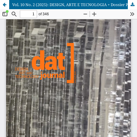
Vol. 10 No. 2 (2025): DESIGN, ARTE E TECNOLOGIA + Dossier PPErgo UFPE