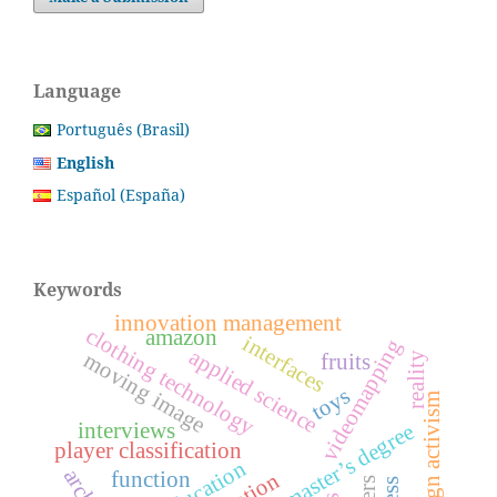
Language
Português (Brasil)
English
Español (España)
Keywords
innovation management
clothing technology
amazon
interfaces
videomapping
applied science
moving image
fruits
reality
toys
design activism
interviews
professional master’s degree
player classification
function