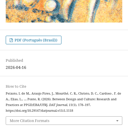
PDF (Português (Brasil))
Published
2026-04-16
How to Cite
Peixoto, I. de M., Araujo Pires, J., Mourthé, C. R., Christo, D. C., Cardoso , F. de
A., Elias, L., … Ponte, R. (2026). Between Design and Culture: Research and
Practices at PPGD/EBA/UFRJ.
DAT Journal
,
11
(1), 178–197.
https://doi.org/10.29147/datjournal.v11i1.1118
More Citation Formats