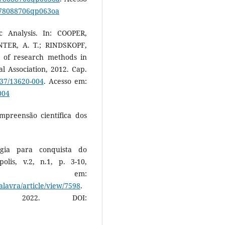
1478088706qp063oa
c Analysis. In: COOPER,
NTER, A. T.; RINDSKOPF,
 of research methods in
l Association, 2012. Cap.
037/13620-004
. Acesso em:
004
mpreensão científica dos
gia para conquista do
olis, v.2, n.1, p. 3-10,
nível em:
lavra/article/view/7598
.
 2022. DOI: