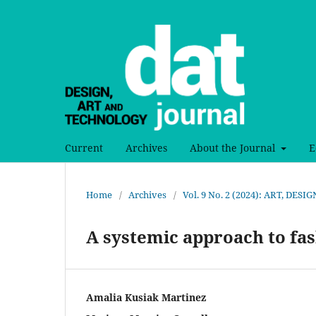
Current
Archives
About the Journal
E
Home
/
Archives
/
Vol. 9 No. 2 (2024): ART, DE
A systemic approach to fas
Amalia Kusiak Martinez