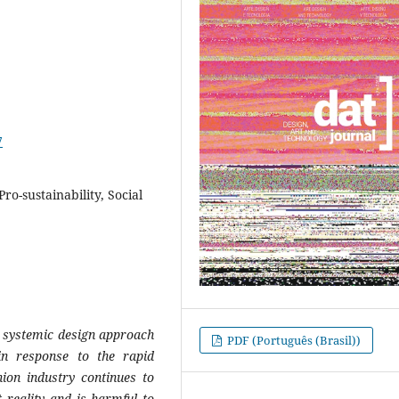
7
o-sustainability, Social
e systemic design approach
PDF (Português (Brasil))
 in response to the rapid
ion industry continues to
 reality and is harmful to