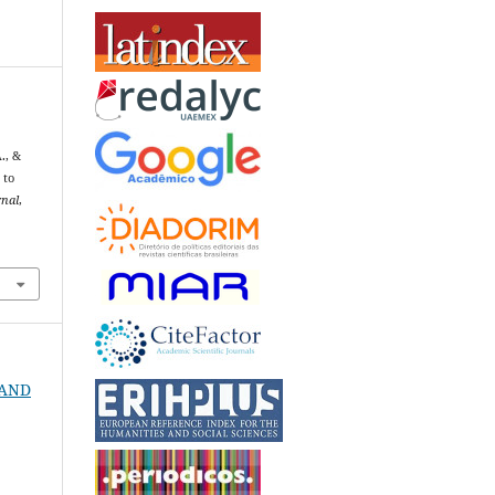
., &
 to
nal
,
7
N AND