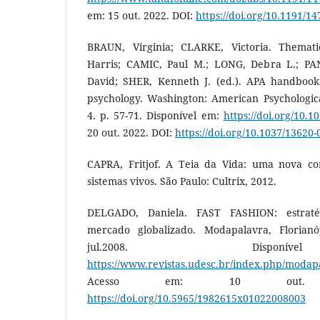
em: 15 out. 2022. DOI:
https://doi.org/10.1191/
BRAUN, Virginia; CLARKE, Victoria. Themati
Harris; CAMIC, Paul M.; LONG, Debra L.; PA
David; SHER, Kenneth J. (ed.). APA handbook
psychology. Washington: American Psychologica
4. p. 57-71. Disponível em:
https://doi.org/10.1
20 out. 2022. DOI:
https://doi.org/10.1037/13620-
CAPRA, Fritjof. A Teia da Vida: uma nova co
sistemas vivos. São Paulo: Cultrix, 2012.
DELGADO, Daniela. FAST FASHION: estraté
mercado globalizado. Modapalavra, Florianóp
jul.2008. Dispo
https://www.revistas.udesc.br/index.php/modapa
Acesso em: 10 out.
https://doi.org/10.5965/1982615x01022008003