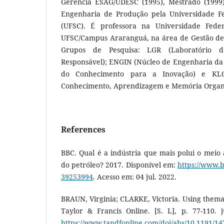
Gerência ESAG/UDESC (1995), Mestrado (1999
Engenharia de Produção pela Universidade Fe
(UFSC). É professora na Universidade Fede
UFSC/Campus Araranguá, na área de Gestão de
Grupos de Pesquisa: LGR (Laboratório 
Responsável); ENGIN (Núcleo de Engenharia da
do Conhecimento para a Inovação) e KLOM
Conhecimento, Aprendizagem e Memória Organi
References
BBC. Qual é a indústria que mais polui o meio
do petróleo? 2017. Disponível em:
https://www.
39253994
. Acesso em: 04 jul. 2022.
BRAUN, Virginia; CLARKE, Victoria. Using themat
Taylor & Francis Online. [S. L], p. 77-110. j
https://www.tandfonline.com/doi/abs/10.1191/