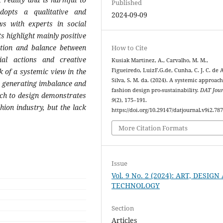
Published
opts a qualitative and
2024-09-09
ws with experts in social
s highlight mainly positive
tion and balance between
How to Cite
ial actions and creative
Kusiak Martinez, A., Carvalho, M. M.,
k of a systemic view in the
Figueiredo, LuizF.G.de, Cunha, C. J. C. de A
Silva, S. M. da. (2024). A systemic approach
t, generating imbalance and
fashion design pro-sustainability.
DAT Jour
oach to design demonstrates
9
(2), 175–191.
shion industry, but the lack
https://doi.org/10.29147/datjournal.v9i2.78
More Citation Formats
Issue
Vol. 9 No. 2 (2024): ART, DESIG
TECHNOLOGY
Section
Articles