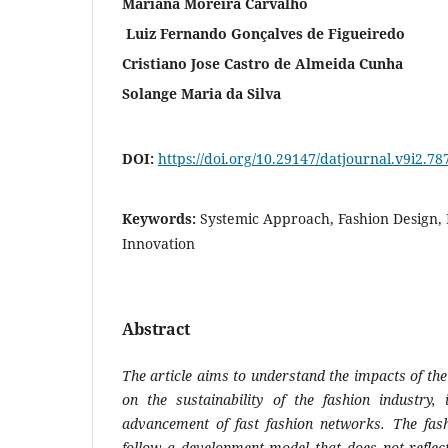
Mariana Moreira Carvalho
Luiz Fernando Gonçalves de Figueiredo
Cristiano Jose Castro de Almeida Cunha
Solange Maria da Silva
DOI:
https://doi.org/10.29147/datjournal.v9i2.78
Keywords:
Systemic Approach, Fashion Design, Pr
Innovation
Abstract
The article aims to understand the impacts of th
on the sustainability of the fashion industry,
advancement of fast fashion networks. The fash
follow a development model that does not reflect