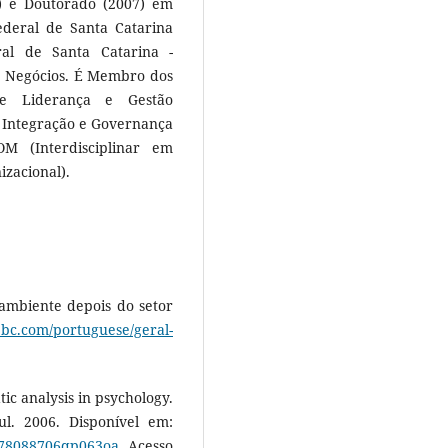
) e Doutorado (2007) em
deral de Santa Catarina
ral de Santa Catarina -
 Negócios. É Membro dos
de Liderança e Gestão
 Integração e Governança
 (Interdisciplinar em
zacional).
 ambiente depois do setor
bbc.com/portuguese/geral-
ic analysis in psychology.
ul. 2006. Disponível em:
1478088706qp063oa
. Acesso