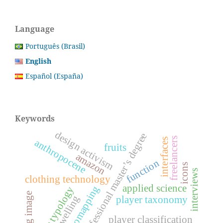
Language
Português (Brasil)
English
Español (España)
Keywords
design activism
professional master’s degree
freelancers
interfaces
anthropocene
fruits
amazon
function
icons
interviews
clothing technology
applied science
videomapping
player typology
moving image
dwelling
player taxonomy
player classification