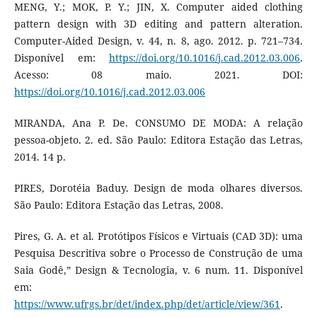
MENG, Y.; MOK, P. Y.; JIN, X. Computer aided clothing
pattern design with 3D editing and pattern alteration.
Computer-Aided Design, v. 44, n. 8, ago. 2012. p. 721–734.
Disponível em:
https://doi.org/10.1016/j.cad.2012.03.006
.
Acesso: 08 maio. 2021. DOI:
https://doi.org/10.1016/j.cad.2012.03.006
MIRANDA, Ana P. De. CONSUMO DE MODA: A relação
pessoa-objeto. 2. ed. São Paulo: Editora Estação das Letras,
2014. 14 p.
PIRES, Dorotéia Baduy. Design de moda olhares diversos.
São Paulo: Editora Estação das Letras, 2008.
Pires, G. A. et al. Protótipos Físicos e Virtuais (CAD 3D): uma
Pesquisa Descritiva sobre o Processo de Construção de uma
Saia Godê,” Design & Tecnologia, v. 6 num. 11. Disponível
em:
https://www.ufrgs.br/det/index.php/det/article/view/361
.