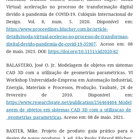
Virtual: aceleração no processo de transformação digital
devido à pandemia de COVID-19. Colóquio Internacional de
Design. Vol. 8, num. 5. 2020. Disponível em:
https://www.proceedings.blucher.com.br/article-
details/moda-virtual-acelerao-no-processo-de-transformao-
digital-devido-pandemia-de-covid-19-35907
. Acesso em: 08
de maio. 2021. DOI:
https://doi.org/10.5151/cid2020-82
BALASTERO, José O. Jr. Modelagem de objetos em sistemas
CAD 3D com a utilização de geometrias paramétricas. VI
Workshop Universidade-Empresa em Automação Industrial,
Energia, Materiais e Processos, Produção. Taubaté, 28 de
Fevereiro de 2010. Disponível em:
https://www.researchgate.net/publication/256464404_Model
agem_de_objetos_em_sistemas_CAD_3D_com_a_utilizacao_de
_geometrias_parametricas
. Acesso em: 08 de maio. 2021.
BAXTER, Mike. Projeto de produto: guia prático para o
design de novos produtos. 3. ed. São Paulo: Edgard Blücher,