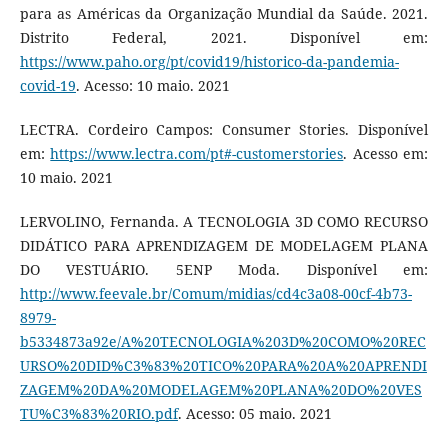
para as Américas da Organização Mundial da Saúde. 2021.
Distrito Federal, 2021. Disponível em:
https://www.paho.org/pt/covid19/historico-da-pandemia-
covid-19
. Acesso: 10 maio. 2021
LECTRA. Cordeiro Campos: Consumer Stories. Disponível
em:
https://www.lectra.com/pt#-customerstories
. Acesso em:
10 maio. 2021
LERVOLINO, Fernanda. A TECNOLOGIA 3D COMO RECURSO
DIDÁTICO PARA APRENDIZAGEM DE MODELAGEM PLANA
DO VESTUÁRIO. 5ENP Moda. Disponível em:
http://www.feevale.br/Comum/midias/cd4c3a08-00cf-4b73-
8979-
b5334873a92e/A%20TECNOLOGIA%203D%20COMO%20REC
URSO%20DID%C3%83%20TICO%20PARA%20A%20APRENDI
ZAGEM%20DA%20MODELAGEM%20PLANA%20DO%20VES
TU%C3%83%20RIO.pdf
. Acesso: 05 maio. 2021