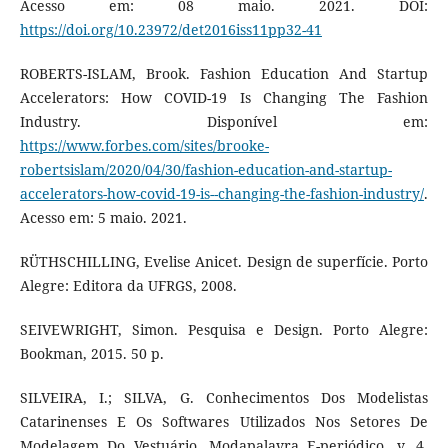
Acesso em: 08 maio. 2021. DOI:
https://doi.org/10.23972/det2016iss11pp32-41
ROBERTS-ISLAM, Brook. Fashion Education And Startup
Accelerators: How COVID-19 Is Changing The Fashion
Industry. Disponível em:
https://www.forbes.com/sites/brooke-
robertsislam/2020/04/30/fashion-education-and-startup-
accelerators-how-covid-19-is--changing-the-fashion-industry/
.
Acesso em: 5 maio. 2021.
RÜTHSCHILLING, Evelise Anicet. Design de superfície. Porto
Alegre: Editora da UFRGS, 2008.
SEIVEWRIGHT, Simon. Pesquisa e Design. Porto Alegre:
Bookman, 2015. 50 p.
SILVEIRA, I.; SILVA, G. Conhecimentos Dos Modelistas
Catarinenses E Os Softwares Utilizados Nos Setores De
Modelagem Do Vestuário. Modapalavra E-periódico, v. 4,