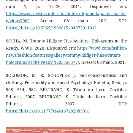
num 7, p. 12–26, 2011. Disponível em:
https://www.revistas.udesc.br/index.php/modapalavra/articl
e/view/7909
. Acesso: 08 maio. 2021. DOI:
https://doi.org/10.5965/1982615x04072011012
SOCHA, M. Tommy Hilfiger Has Avatars, Holograms at the
Ready. WWD, 2020. Disponível em:
https://wwd.com/fashion-
news/fashion-features/gallery/tommy-hilfiger-has-avatars-
holograms-at-the-ready-1203556577/
. Acesso: 08 maio. 2021.
SOLOMON, M. R; SCHOPLER J. Self-consciousness and
clothing. Personality and Social Psychology Bulletin, 8 ed, p.
508 -514, 982. BELTRANO, S. Título do livro. Curitiba:
Editora, 2007. BELTRANO, S. Título do livro. Curitiba:
Editora, 2007. DOI:
https://doi.org/10.1177/0146167282083018