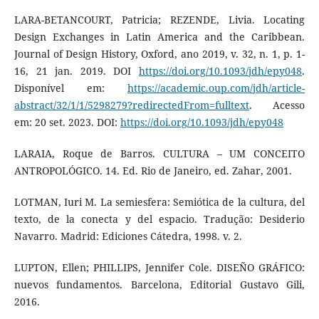
LARA-BETANCOURT, Patricia; REZENDE, Livia. Locating
Design Exchanges in Latin America and the Caribbean.
Journal of Design History, Oxford, ano 2019, v. 32, n. 1, p. 1-
16, 21 jan. 2019. DOI
https://doi.org/10.1093/jdh/epy048
.
Disponível em:
https://academic.oup.com/jdh/article-
abstract/32/1/1/5298279?redirectedFrom=fulltext
. Acesso
em: 20 set. 2023. DOI:
https://doi.org/10.1093/jdh/epy048
LARAIA, Roque de Barros. CULTURA – UM CONCEITO
ANTROPOLÓGICO. 14. Ed. Rio de Janeiro, ed. Zahar, 2001.
LOTMAN, Iuri M. La semiesfera: Semiótica de la cultura, del
texto, de la conecta y del espacio. Tradução: Desiderio
Navarro. Madrid: Ediciones Cátedra, 1998. v. 2.
LUPTON, Ellen; PHILLIPS, Jennifer Cole. DISEÑO GRÁFICO:
nuevos fundamentos. Barcelona, Editorial Gustavo Gili,
2016.