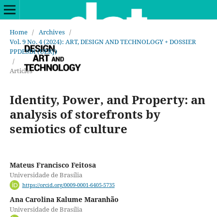
Home
/
Archives
/
Vol. 9 No. 4 (2024): ART, DESIGN AND TECHNOLOGY + DOSSIER
PPDESDI (UERJ)
/
Articles
Identity, Power, and Property: an
analysis of storefronts by
semiotics of culture
Mateus Francisco Feitosa
Universidade de Brasília
https://orcid.org/0009-0001-6405-5735
Ana Carolina Kalume Maranhão
Universidade de Brasília