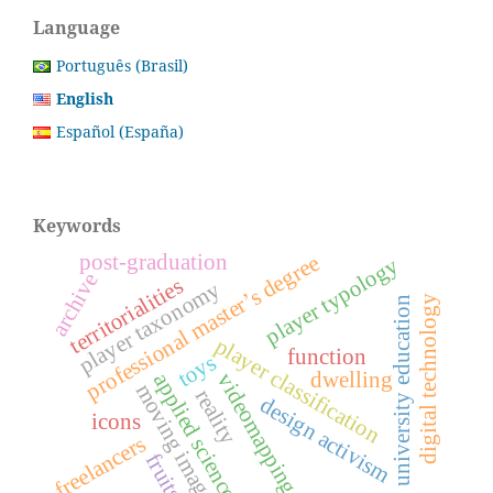
Language
Português (Brasil)
English
Español (España)
Keywords
post-graduation
professional master’s degree
player typology
archive
territorialities
player taxonomy
digital technology
university education
player classification
function
toys
dwelling
videomapping
applied science
moving image
reality
design activism
icons
freelancers
fruits