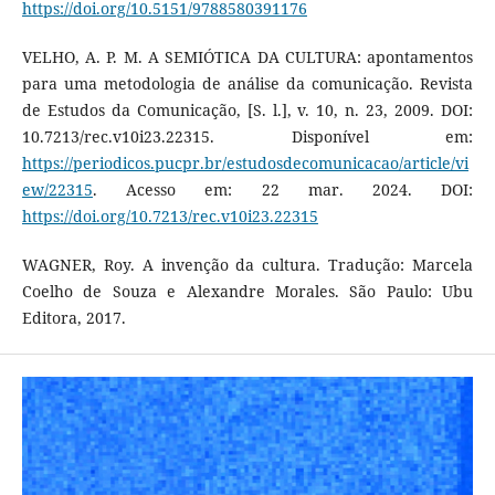
https://doi.org/10.5151/9788580391176
VELHO, A. P. M. A SEMIÓTICA DA CULTURA: apontamentos
para uma metodologia de análise da comunicação. Revista
de Estudos da Comunicação, [S. l.], v. 10, n. 23, 2009. DOI:
10.7213/rec.v10i23.22315. Disponível em:
https://periodicos.pucpr.br/estudosdecomunicacao/article/vi
ew/22315
. Acesso em: 22 mar. 2024. DOI:
https://doi.org/10.7213/rec.v10i23.22315
WAGNER, Roy. A invenção da cultura. Tradução: Marcela
Coelho de Souza e Alexandre Morales. São Paulo: Ubu
Editora, 2017.