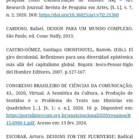
Research Journal: Revista de Pesquisa em Artes, [S. l.], v. 7,
n. 2, 2020. DOI:
https://doi.org/10.36025/arj.v7i2.21300
CARDOSO, Rafael. DESIGN PARA UM MUNDO COMPLEXO.
São Paulo, ed. Cosac Naify, 2013.
CASTRO-GÓMEZ, Santiago; GROSFOGUEL, Ramón. (Eds.). El
giro decolonial. Reflexiones para una diversidad epistémica
más allá del capitalismo global. Bogotá: Iesco-Pensar-Siglo
del Hombre Editores, 2007. p.127-167.
CONGRESSO BRASILEIRO DE CIÊNCIAS DA COMUNICAÇÃO,
43., 2020, Virtual. A Semiótica da Cultura, a Produção de
Sentidos e o Problema do Texto nas Histórias em
Quadrinhos [...]. [S. l.: s. n.], 2020. 16 p. Disponível em:
https://portalintercom.org.br/anais/nacional2020/resumos/R
15-0990-1.pdf
. Acesso em: 13 fev. 2024.
ESCOBAR, Arturo. DESIGNS FOR THE PLURIVERSE: Radical