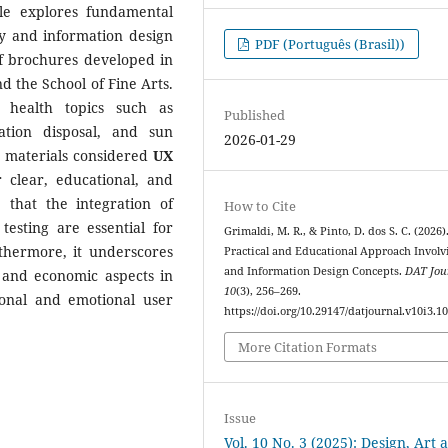
cle explores fundamental
y and information design
PDF (Português (Brasil))
of brochures developed in
d the School of Fine Arts.
c health topics such as
Published
ation disposal, and sun
2026-01-29
e materials considered
UX
 clear, educational, and
 that the integration of
How to Cite
testing are essential for
Grimaldi, M. R., & Pinto, D. dos S. C. (2026)
rthermore, it underscores
Practical and Educational Approach Invol
and Information Design Concepts.
DAT Jou
, and economic aspects in
10
(3), 256–269.
ional and emotional user
https://doi.org/10.29147/datjournal.v10i3.1
More Citation Formats
Issue
Vol. 10 No. 3 (2025): Design, Art 