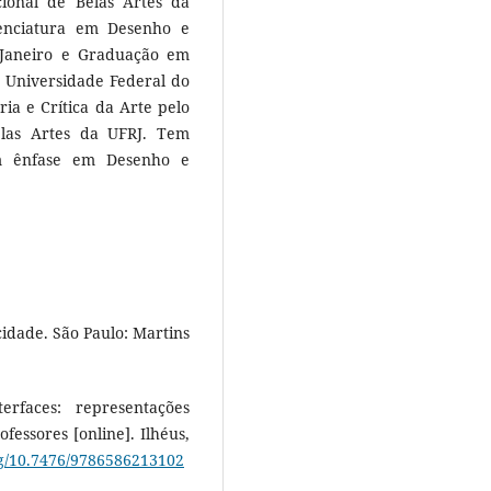
ional de Belas Artes da
cenciatura em Desenho e
e Janeiro e Graduação em
a Universidade Federal do
ia e Crítica da Arte pelo
las Artes da UFRJ. Tem
om ênfase em Desenho e
cidade. São Paulo: Martins
rfaces: representações
fessores [online]. Ilhéus,
org/10.7476/9786586213102