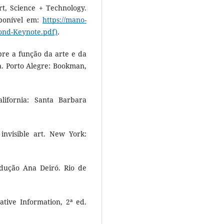
t, Science + Technology.
sponível em:
https://mano-
ond-Keynote.pdf)
.
re a função da arte e da
a. Porto Alegre: Bookman,
lifornia: Santa Barbara
nvisible art. New York:
dução Ana Deiró. Rio de
tive Information, 2ª ed.