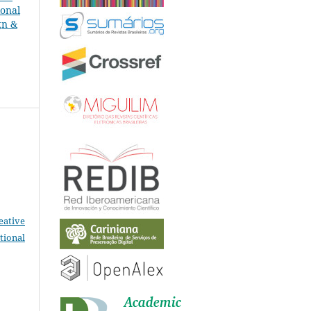
ional
gn &
eative
tional