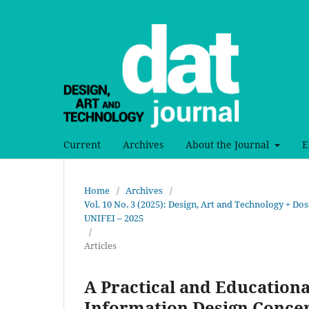
Current
Archives
About the Journal
E
Home
/
Archives
/
Vol. 10 No. 3 (2025): Design, Art and Technology + D
UNIFEI – 2025
/
Articles
A Practical and Education
Information Design Conce