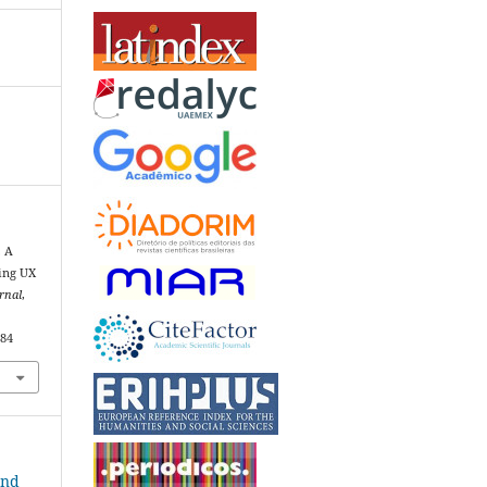
. A
ving UX
rnal
,
084
and