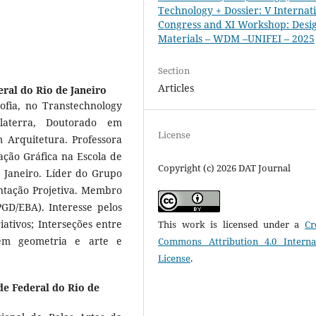
Technology + Dossier: V Internat
Congress and XI Workshop: Desi
Materials – WDM –UNIFEI – 2025
Section
Articles
ral do Rio de Janeiro
ofia, no Transtechnology
glaterra, Doutorado em
License
 Arquitetura. Professora
ação Gráfica na Escola de
Copyright (c) 2026 DAT Journal
e Janeiro. Líder do Grupo
ntação Projetiva. Membro
D/EBA). Interesse pelos
iativos; Interseções entre
This work is licensed under a
Cr
 em geometria e arte e
Commons Attribution 4.0 Interna
License
.
de Federal do Rio de