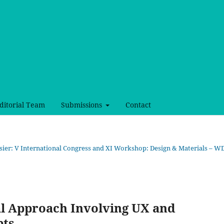
ditorial Team
Submissions
Contact
ossier: V International Congress and XI Workshop: Design & Materials – 
al Approach Involving UX and
pts