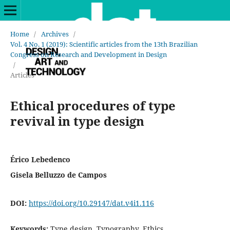
Home
/
Archives
/
Vol. 4 No. 1 (2019): Scientific articles from the 13th Brazilian
Congress on Research and Development in Design
/
Articles
Ethical procedures of type
revival in type design
Érico Lebedenco
Gisela Belluzzo de Campos
DOI:
https://doi.org/10.29147/dat.v4i1.116
Keywords:
Type design, Typography, Ethics