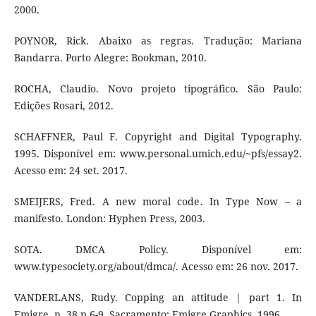
2000.
POYNOR, Rick. Abaixo as regras. Tradução: Mariana
Bandarra. Porto Alegre: Bookman, 2010.
ROCHA, Claudio. Novo projeto tipográfico. São Paulo:
Edições Rosari, 2012.
SCHAFFNER, Paul F. Copyright and Digital Typography.
1995. Disponível em: www.personal.umich.edu/~pfs/essay2.
Acesso em: 24 set. 2017.
SMEIJERS, Fred. A new moral code. In Type Now – a
manifesto. London: Hyphen Press, 2003.
SOTA. DMCA Policy. Disponível em:
www.typesociety.org/about/dmca/. Acesso em: 26 nov. 2017.
VANDERLANS, Rudy. Copping an attitude | part 1. In
Emigre, n. 38,p.6-9. Sacramento: Emigre Graphics, 1996.