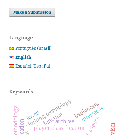
Make a Submission
Language
Português (Brasil)
English
Español (España)
Keywords
clothing technology
freelancers
interfaces
teaching methodology
icons
function
applied science
archive
player classification