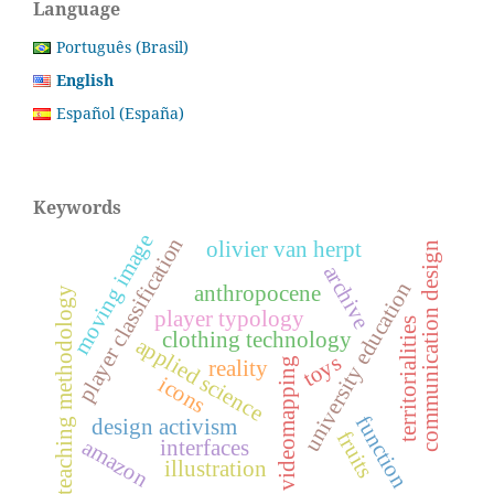
Language
Português (Brasil)
English
Español (España)
Keywords
moving image
player classification
olivier van herpt
communication design
archive
university education
anthropocene
teaching methodology
player typology
territorialities
clothing technology
applied science
toys
videomapping
reality
icons
function
design activism
fruits
amazon
interfaces
illustration