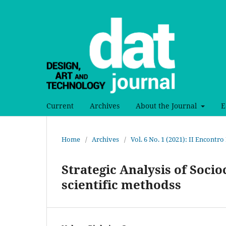
Current
Archives
About the Journal
E
Home
/
Archives
/
Vol. 6 No. 1 (2021): II Encont
Strategic Analysis of Socio
scientific methodss