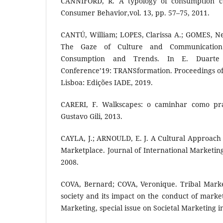
CANNIFORD, R. A typology of consumption c
Consumer Behavior,vol. 13, pp. 57–75, 2011.
CANTÚ, William; LOPES, Clarissa A.; GOMES, Nel
The Gaze of Culture and Communication: 
Consumption and Trends. In E. Duarte 
Conference’19: TRANSformation. Proceedings of
Lisboa: Edições IADE, 2019.
CARERI, F. Walkscapes: o caminhar como prát
Gustavo Gili, 2013.
CAYLA, J.; ARNOULD, E. J. A Cultural Approach 
Marketplace. Journal of International Marketing,
2008.
COVA, Bernard; COVA, Veronique. Tribal Market
society and its impact on the conduct of marke
Marketing, special issue on Societal Marketing 