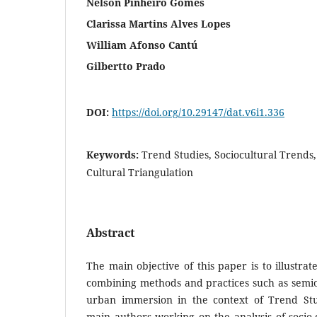
Nelson Pinheiro Gomes
Clarissa Martins Alves Lopes
William Afonso Cantú
Gilbertto Prado
DOI:
https://doi.org/10.29147/dat.v6i1.336
Keywords:
Trend Studies, Sociocultural Trends,
Cultural Triangulation
Abstract
The main objective of this paper is to illustrat
combining methods and practices such as semiot
urban immersion in the context of Trend Stud
main authors working on the analysis of socio-