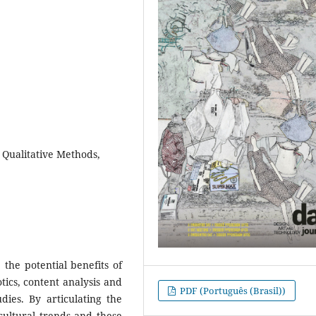
 Qualitative Methods,
e the potential benefits of
ics, content analysis and
PDF (Português (Brasil))
ies. By articulating the
cultural trends and these