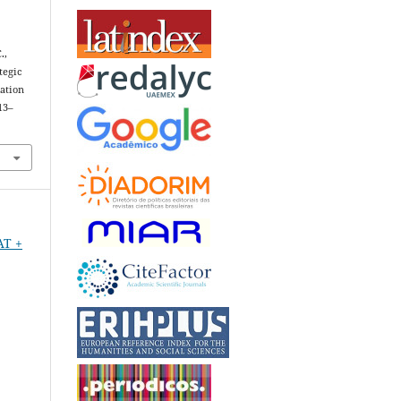
.,
tegic
lation
213–
AT +