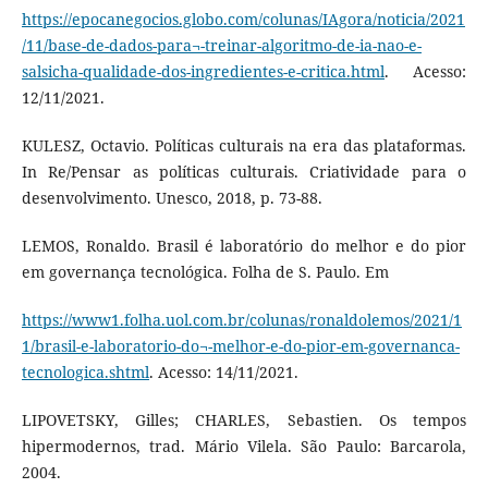
https://epocanegocios.globo.com/colunas/IAgora/noticia/2021
/11/base-de-dados-para¬-treinar-algoritmo-de-ia-nao-e-
salsicha-qualidade-dos-ingredientes-e-critica.html
. Acesso:
12/11/2021.
KULESZ, Octavio. Políticas culturais na era das plataformas.
In Re/Pensar as políticas culturais. Criatividade para o
desenvolvimento. Unesco, 2018, p. 73-88.
LEMOS, Ronaldo. Brasil é laboratório do melhor e do pior
em governança tecnológica. Folha de S. Paulo. Em
https://www1.folha.uol.com.br/colunas/ronaldolemos/2021/1
1/brasil-e-laboratorio-do¬-melhor-e-do-pior-em-governanca-
tecnologica.shtml
. Acesso: 14/11/2021.
LIPOVETSKY, Gilles; CHARLES, Sebastien. Os tempos
hipermodernos, trad. Mário Vilela. São Paulo: Barcarola,
2004.