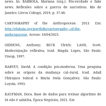
news. In: BARBOSA, Mariana (org.). Pós-verdade e fake
news. Reflexões sobre a guerra de narrativas. Rio de
Janeiro: Livros Cobogó, 2019, p. 37-48.
CARTOGRAPHY of the Anthropocene. 2013. Em:
http://globaia.org/portfolio/cartography¬-of-the-
anthropocene
. Acesso: 10/04/2021.
GIDDENS, Anthony; BECK Ulrich; LASH, Scott.
Modernização reflexiva, trad. Magda Lopes, São Paulo:
Unesp, 1997.
HARVEY, David. A condição pós-moderna. Uma pesquisa
sobre as origens da mudança cul¬tural, trad. Adail
Ubirajara Sobral e Maria Stela Gonçalvez. São Paulo:
Loyola, 1993.
KAUFMAN, Dora. Base de dados para treinar algoritmo de
IA não é salsicha, Época Negócios, 2021. Em