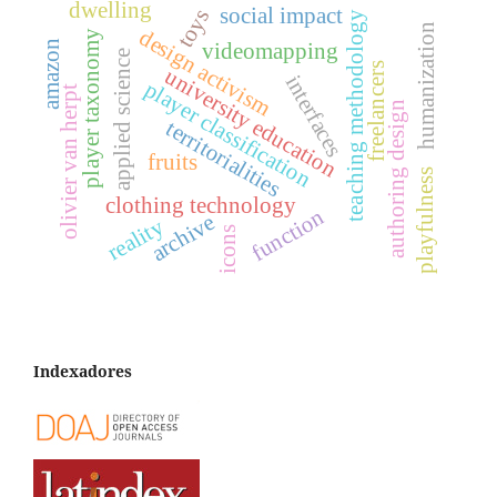
dwelling
social impact
toys
teaching methodology
humanization
design activism
player taxonomy
amazon
videomapping
applied science
freelancers
university education
interfaces
player classification
olivier van herpt
authoring design
territorialities
fruits
playfulness
clothing technology
function
archive
reality
icons
Indexadores