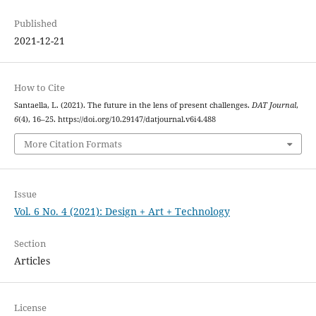
Published
2021-12-21
How to Cite
Santaella, L. (2021). The future in the lens of present challenges.
DAT Journal
,
6
(4), 16–25. https://doi.org/10.29147/datjournal.v6i4.488
More Citation Formats
Issue
Vol. 6 No. 4 (2021): Design + Art + Technology
Section
Articles
License