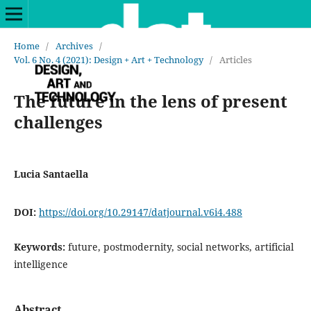
Home
/
Archives
/
Vol. 6 No. 4 (2021): Design + Art + Technology
/
Articles
The future in the lens of present
challenges
Lucia Santaella
DOI:
https://doi.org/10.29147/datjournal.v6i4.488
Keywords:
future, postmodernity, social networks, artificial
intelligence
Abstract