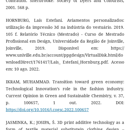
Coloration. Sherbrooke: Society of Dyers and Colourists,
2001. 568 p.
HORNBURG, Laís Estefani. Aviamentos personalizados:
utilização da impressão 3d na indústria do vestuário. 2019.
105 f. Relatório Técnico (Mestrado) - Curso de Mestrado
Profissional em Design, Universidade da Região de Joinville,
Joinville, 2019. Disponível em: https://
www.univille.edu.br/account/ppgdesign/VirtualDisk.html/do
wnloadDirect/1761417/Lais_ Estefani_Hornburg.pdf. Acesso
em: 10 ago. 2022.
IKRAM, MUHAMMAD. Transition toward green economy:
Technological Innovation’s role in the fashion industry.
Current Opinion in Green and Sustainable Chemistry, v. 37,
p. 100657, 1 out. 2022. DOI:
https://doi.org/10.1016/j.cogsc.2022.100657
JASMINKA, K.; JOSIPA, Š. 3D print additive technology as a
form of textile material substitutein clothing design –