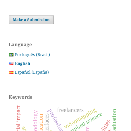
Make a Submission
Language
Português (Brasil)
English
Español (España)
Keywords
social impact
videomapping
freelancers
post-graduation
applied science
interfaces