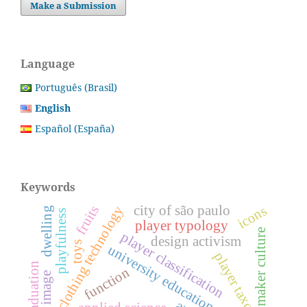
Make a Submission
Language
Português (Brasil)
English
Español (España)
Keywords
fruits
city of são paulo
icons
clothing technology
dwelling
playfulness
player typology
maker culture
player classification
design activism
toys
university education
player taxonomy
post-graduation
function