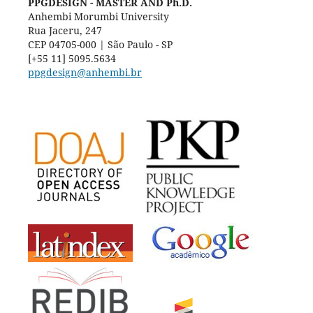
PPGDESIGN - MASTER AND Ph.D.
Anhembi Morumbi University
Rua Jaceru, 247
CEP 04705-000 | São Paulo - SP
[+55 11] 5095.5634
ppgdesign@anhembi.br