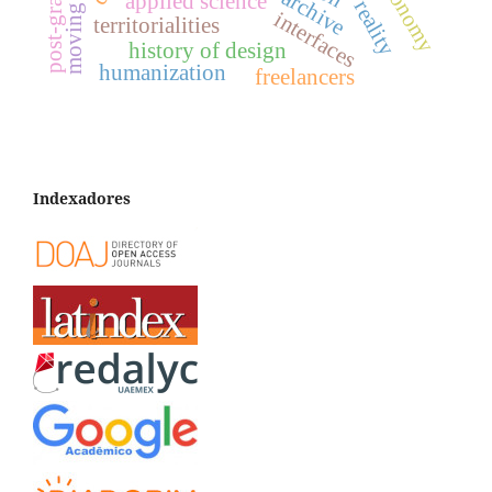
moving image
archive
applied science
reality
interfaces
territorialities
history of design
humanization
freelancers
Indexadores