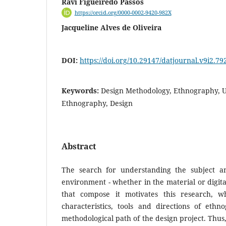
Ravi Figueiredo Passos
https://orcid.org/0000-0002-9420-982X
Jacqueline Alves de Oliveira
DOI:
https://doi.org/10.29147/datjournal.v9i2.79
Keywords:
Design Methodology, Ethnography, Us
Ethnography, Design
Abstract
The search for understanding the subject an
environment - whether in the material or digital
that compose it motivates this research, w
characteristics, tools and directions of ethn
methodological path of the design project. Thus