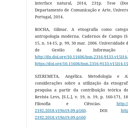
interface natural, 2014, 231p. Tese (D
Departamento de Comunicação e Arte, Universi
Portugal, 2014.
ROCHA, Gilmar. A etnografia como categ
antropologia moderna. Cadernos de Campo (São 
15, n. 14-15, p. 99, 30 mar. 2006. Universidade
de Gestão da Informação Aca
http://dx.doi.org/10.11606/issn.2316-9133.v15i1
https://doi.org/10.11606/issn.2316-9133.v15i14-1
SZEREMETA, Angélica. Metodologia e 
considerações sobre a utilização da etnogra
pesquisa a partir da contribuição teórica 
Revista Levs, [S.L.], v. 19, n. 19, p. 160-171, 
Filosofia e Ciências.
http:/
2192.2018.v19n19.09.p160
. DOI:
htt
2192.2018.v19n19.09.p160