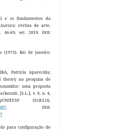
tal e os fundamentos da
Aurora: revista de arte,
. 46-69, set. 2019. DOI:
s (1973). Rio de Janeiro:
RA, Patrícia Aparecida;
d theory na pesquisa de
nsumidor: uma proposta
enzie, [S.L.], v. 9, n. 4,
IFESP (SciELO).
007
. DOI:
07
lo para configuração de