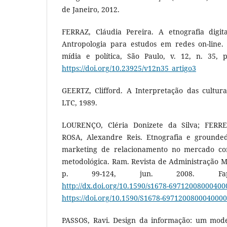
de Janeiro, 2012.
FERRAZ, Cláudia Pereira. A etnografia digi
Antropologia para estudos em redes on-line. 
mídia e política, São Paulo, v. 12, n. 35, p
https://doi.org/10.23925/v12n35_artigo3
GEERTZ, Clifford. A Interpretação das cultura
LTC, 1989.
LOURENÇO, Cléria Donizete da Silva; FERREI
ROSA, Alexandre Reis. Etnografia e grounde
marketing de relacionamento no mercado co
metodológica. Ram. Revista de Administração Mack
p. 99-124, jun. 2008. FapUN
http://dx.doi.org/10.1590/s1678-69712008000400
https://doi.org/10.1590/S1678-697120080004000
PASSOS, Ravi. Design da informação: um mode