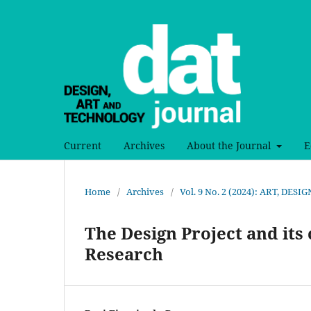
Current
Archives
About the Journal
E
Home
/
Archives
/
Vol. 9 No. 2 (2024): ART, DE
The Design Project and it
Research