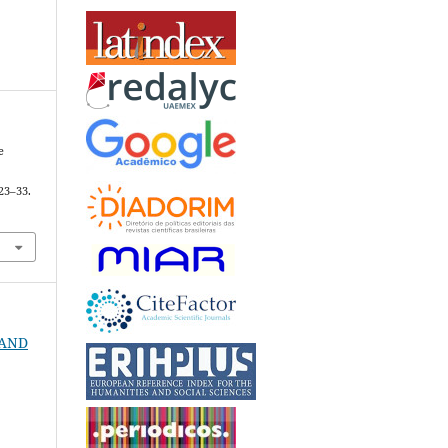
e
 23–33.
2
N AND