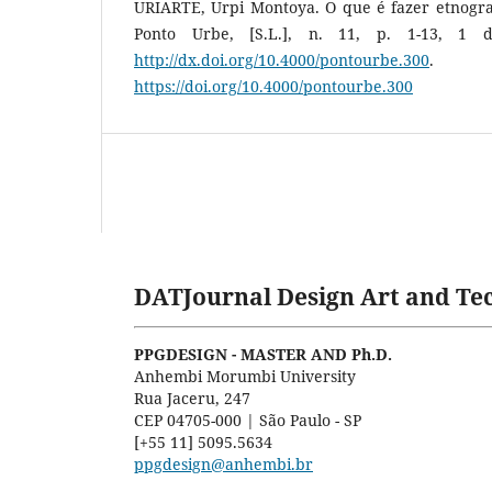
URIARTE, Urpi Montoya. O que é fazer etnograf
Ponto Urbe, [S.L.], n. 11, p. 1-13, 1 d
http://dx.doi.org/10.4000/pontourbe.300
.
https://doi.org/10.4000/pontourbe.300
DATJournal Design Art and Tec
PPGDESIGN - MASTER AND Ph.D.
Anhembi Morumbi University
Rua Jaceru, 247
CEP 04705-000 | São Paulo - SP
[+55 11] 5095.5634
ppgdesign@anhembi.br