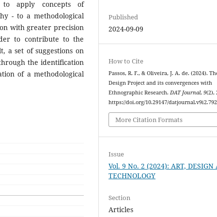
s to apply concepts of
phy - to a methodological
Published
ion with greater precision
2024-09-09
der to contribute to the
t, a set of suggestions on
How to Cite
hrough the identification
ation of a methodological
Passos, R. F., & Oliveira, J. A. de. (2024). Th
Design Project and its convergences with
Ethnographic Research.
DAT Journal
,
9
(2),
https://doi.org/10.29147/datjournal.v9i2.79
More Citation Formats
Issue
Vol. 9 No. 2 (2024): ART, DESIG
TECHNOLOGY
Section
Articles