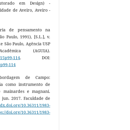
outorado em Design) -
dade de Aveiro, Aveiro -
oria de pensamento na
Paulo, 1991), [S.L.], v.
 de São Paulo, Agência USP
dêmica (AGUIA).
4-15p99-114
. DOI:
5p99-114
Abordagem de Campo:
fia como instrumento de
de mainardes e magnani.
18 jun. 2017. Faculdade de
/dx.doi.org/10.36311/1983-
ps://doi.org/10.36311/1983-