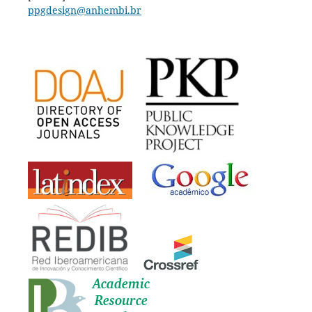
ppgdesign@anhembi.br