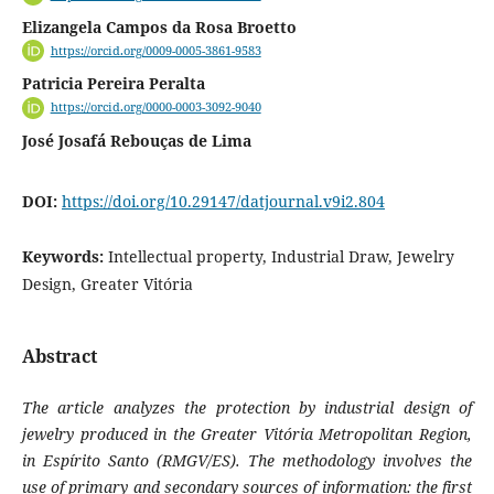
Elizangela Campos da Rosa Broetto
https://orcid.org/0009-0005-3861-9583
Patricia Pereira Peralta
https://orcid.org/0000-0003-3092-9040
José Josafá Rebouças de Lima
DOI:
https://doi.org/10.29147/datjournal.v9i2.804
Keywords:
Intellectual property, Industrial Draw, Jewelry
Design, Greater Vitória
Abstract
The article analyzes the protection by industrial design of
jewelry produced in the Greater Vitória Metropolitan Region,
in Espírito Santo (RMGV/ES). The methodology involves the
use of primary and secondary sources of information: the first