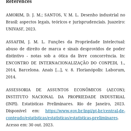
References
AMORIM, D. J. M.; SANTOS, V. M. L. Desenho industrial no
Brasil: aspectos legais, teóricos e jurisprudenciais. Juazeiro:
UNIVASF, 2023.
ASSAFIM, J. M. L. Funções da Propriedade Intelectual:
abuso de direito de marca e sinais desprovidos de poder
distintivo - notas sob a ótica da livre concorrência. In:
ENCONTRO DE INTERNACIONALIZAÇÃO DO CONPEDI, 1.,
2014, Barcelona. Anais […], v. 8. Florianópolis: Laborum,
2014.
ASSESSORIA DE ASSUNTOS ECONÔMICOS (AECON);
INSTITUTO NACIONAL DA PROPRIEDADE INDUSTRIAL
(INPI). Estatísticas Preliminares. Rio de Janeiro, 2023.
Disponível em:
https://www.gov.br/inpi/pt-br/central-de-
conteudo/estatisticas/estatisticas/estatisticas-preliminares
.
Acesso em: 30 out. 2023.