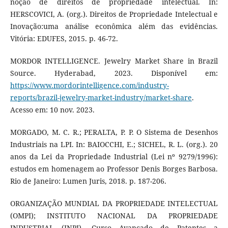
noção de direitos de propriedade intelectual. In:
HERSCOVICI, A. (org.). Direitos de Propriedade Intelectual e
Inovação:uma análise econômica além das evidências.
Vitória: EDUFES, 2015. p. 46-72.
MORDOR INTELLIGENCE. Jewelry Market Share in Brazil
Source. Hyderabad, 2023. Disponível em:
https://www.mordorintelligence.com/industry-
reports/brazil-jewelry-market-industry/market-share
.
Acesso em: 10 nov. 2023.
MORGADO, M. C. R.; PERALTA, P. P. O Sistema de Desenhos
Industriais na LPI. In: BAIOCCHI, E.; SICHEL, R. L. (org.). 20
anos da Lei da Propriedade Industrial (Lei nº 9279/1996):
estudos em homenagem ao Professor Denis Borges Barbosa.
Rio de Janeiro: Lumen Juris, 2018. p. 187-206.
ORGANIZAÇÃO MUNDIAL DA PROPRIEDADE INTELECTUAL
(OMPI); INSTITUTO NACIONAL DA PROPRIEDADE
INDUSTRIAL (INPI). Curso Avançado de Patentes a