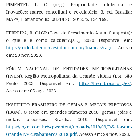
PIMENTEL, L. O. (org.). Propriedade Intelectual e
Inovações: marco conceitual e regulatório. 3. ed. Brasília:
MAPA; Florianópolis: EaD/UFSC, 2012. p. 154-169.
FERREIRA, R. CAGR (Taxa de Crescimento Anual Composta):
o que é e como calcular?.[s.l.], 2020. Disponível em:
https://sociedadedoinvestidor.com.br/financas/cagr
. Acesso
em: 20 nov. 2023.
FÓRUM NACIONAL DE ENTIDADES METROPOLITANAS
(FNEM). Região Metropolitana da Grande Vitória (ES). São
Paulo, 2023. Disponível em:
https://fnembrasil.org/es/
.
Acesso em: 05 ago. 2023.
INSTITUTO BRASILEIRO DE GEMAS E METAIS PRECIOSOS
(IBGM). O setor em grandes números 2018: gemas, joias e
metais preciosos. Brasília, 2019. Disponível em:
https://ibgm.com.br/wp-content/uploads/2019/09/O-Setor-em-
Grande-N%c3%bameros-2018.pdf
. Acesso em: 29 nov. 2023.