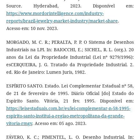
Source. Hyderabad, 2023. Disponível em:
https://www.mordorintelligence.com/industry-
reports/brazil-jewelry-market-industry/market-share
.
Acesso em: 10 nov. 2023.
MORGADO, M. C. R.; PERALTA, P. P. O Sistema de Desenhos
Industriais na LPI. In: BAIOCCHI, E.; SICHEL, R. L. (org.). 20
anos da Lei da Propriedade Industrial (Lei nº 9279/1996):
esCERQUEIRA, J. G. Tratado da Propriedade Industrial. 2.
ed. Rio de Janeiro: Lumen Juris, 1982.
ESPÍRITO SANTO. Estado. Lei Complementar Estadual nº 58,
de 21 de fevereiro de 1995. Diário Oficial [do] Estado do
Espírito Santo. Vitória, 21 fev. 1995. Disponível em:
https://leisestaduais.com.br/es/lei-complementar-n-58-1995-
espirito-santo-institui-a-regiao-metropolitana-da-grande-
vitoria-rmgv
. Acesso em: 05 ago. 2023.
FÁVERO, K. C.; PIMENTEL, L. O. Desenho Industrial. In: