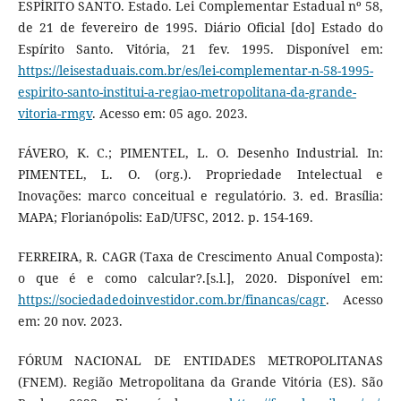
ESPÍRITO SANTO. Estado. Lei Complementar Estadual nº 58,
de 21 de fevereiro de 1995. Diário Oficial [do] Estado do
Espírito Santo. Vitória, 21 fev. 1995. Disponível em:
https://leisestaduais.com.br/es/lei-complementar-n-58-1995-
espirito-santo-institui-a-regiao-metropolitana-da-grande-
vitoria-rmgv
. Acesso em: 05 ago. 2023.
FÁVERO, K. C.; PIMENTEL, L. O. Desenho Industrial. In:
PIMENTEL, L. O. (org.). Propriedade Intelectual e
Inovações: marco conceitual e regulatório. 3. ed. Brasília:
MAPA; Florianópolis: EaD/UFSC, 2012. p. 154-169.
FERREIRA, R. CAGR (Taxa de Crescimento Anual Composta):
o que é e como calcular?.[s.l.], 2020. Disponível em:
https://sociedadedoinvestidor.com.br/financas/cagr
. Acesso
em: 20 nov. 2023.
FÓRUM NACIONAL DE ENTIDADES METROPOLITANAS
(FNEM). Região Metropolitana da Grande Vitória (ES). São