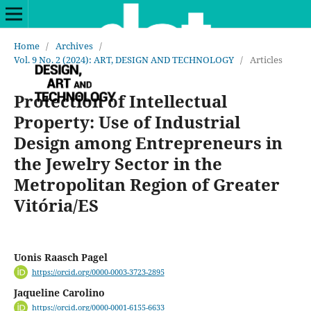
Home
/
Archives
/
Vol. 9 No. 2 (2024): ART, DESIGN AND TECHNOLOGY
/
Articles
Protection of Intellectual
Property: Use of Industrial
Design among Entrepreneurs in
the Jewelry Sector in the
Metropolitan Region of Greater
Vitória/ES
Uonis Raasch Pagel
https://orcid.org/0000-0003-3723-2895
Jaqueline Carolino
https://orcid.org/0000-0001-6155-6633