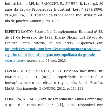
Industriais na LPI. In: BAIOCCHI, E.; SICHEL, R. L. (org.). 20
anos da Lei da Propriedade Industrial (Lei nº 9279/1996):
CERQUEIRA, J. G. Tratado da Propriedade Industrial. 2. ed.
Rio de Janeiro: Lumen Juris, 1982.
ESPÍRITO SANTO. Estado. Lei Complementar Estadual nº 58,
de 21 de fevereiro de 1995. Diário Oficial [do] Estado do
Espírito Santo. Vitória, 21 fev. 1995. Disponível em:
https://leisestaduais.com.br/es/lei-complementar-n-58-1995-
espirito-santo-institui-a-regiao-metropolitana-da-grande-
vitoria-rmgv
. Acesso em: 05 ago. 2023.
FÁVERO, K. C.; PIMENTEL, L. O. Desenho Industrial. In:
PIMENTEL, L. O. (org.). Propriedade Intelectual e
Inovações: marco conceitual e regulatório. 3. ed. Brasília:
MAPA; Florianópolis: EaD/UFSC, 2012. p. 154-169.
FERREIRA, R. CAGR (Taxa de Crescimento Anual Composta):
o que é e como calcular?. [s.l.], 2020. Disponível em: