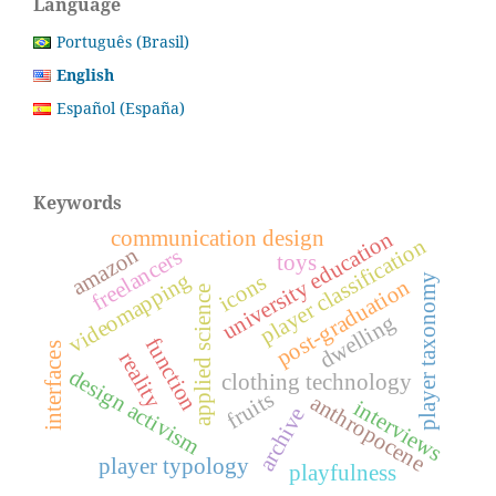
Language
Português (Brasil)
English
Español (España)
Keywords
communication design
university education
player classification
amazon
freelancers
toys
videomapping
icons
player taxonomy
post-graduation
applied science
dwelling
function
interfaces
reality
design activism
clothing technology
fruits
anthropocene
interviews
archive
player typology
playfulness