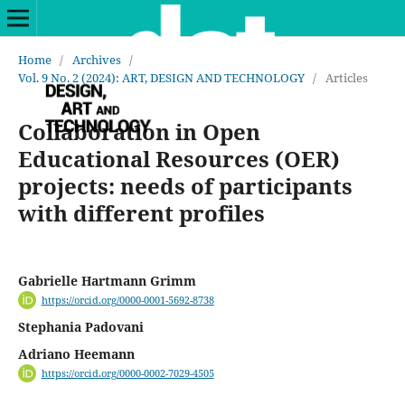
Home
/
Archives
/
Vol. 9 No. 2 (2024): ART, DESIGN AND TECHNOLOGY
/
Articles
Collaboration in Open
Educational Resources (OER)
projects: needs of participants
with different profiles
Gabrielle Hartmann Grimm
https://orcid.org/0000-0001-5692-8738
Stephania Padovani
Adriano Heemann
https://orcid.org/0000-0002-7029-4505