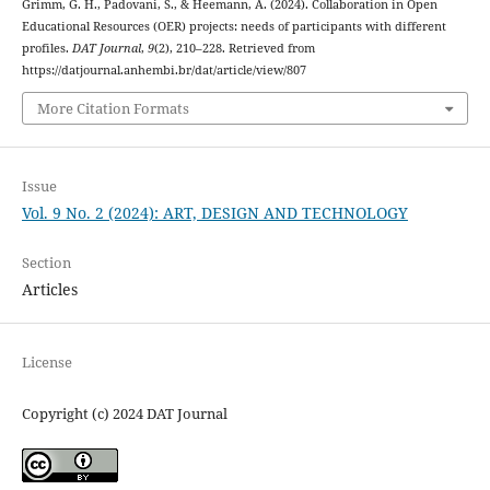
Grimm, G. H., Padovani, S., & Heemann, A. (2024). Collaboration in Open
Educational Resources (OER) projects: needs of participants with different
profiles.
DAT Journal
,
9
(2), 210–228. Retrieved from
https://datjournal.anhembi.br/dat/article/view/807
More Citation Formats
Issue
Vol. 9 No. 2 (2024): ART, DESIGN AND TECHNOLOGY
Section
Articles
License
Copyright (c) 2024 DAT Journal