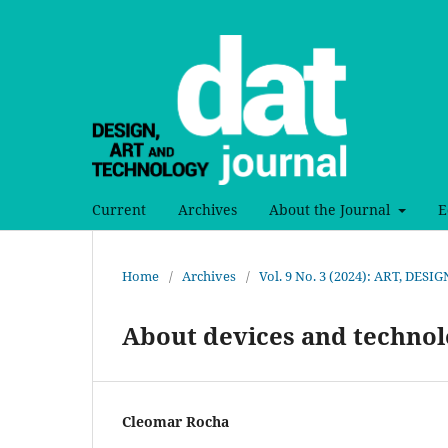
Current
Archives
About the Journal
E
Home
/
Archives
/
Vol. 9 No. 3 (2024): ART, DE
About devices and technolo
Cleomar Rocha