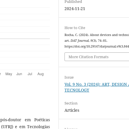
Published
2024-11-21
How to Cite
Rocha, C. (2024). About devices and techno
art.
DAT Journal
,
9
(3), 74–81.
https://doi.org/10.29147/datjournal.v9i3.84
More Citation Formats
Issue
Vol. 9 No. 3 (2024): ART, DESIG
TECNOLOGY
Section
Articles
 pós-doutor em Poéticas
s (UFRJ) e em Tecnologias