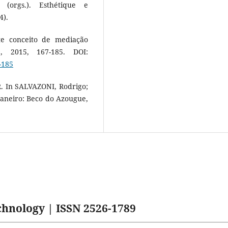
(orgs.). Esthétique e
4).
nte conceito de mediação
, 2015, 167-185. DOI:
-185
R. In SALVAZONI, Rodrigo;
 Janeiro: Beco do Azougue,
hnology | ISSN 2526-1789