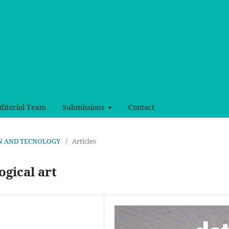
ditorial Team
Submissions
Contact
SIGN AND TECNOLOGY
/
Articles
gical art