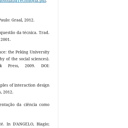
losofiaDaTecnologia.pdf
.
aulo: Graal, 2012.
questão da técnica. Trad.
 2001.
e: the Peking University
y of the social sciences).
k Press, 2009. DOI:
les of interaction design
, 2012.
entação da ciência como
té. In D'ANGELO, Biagio;