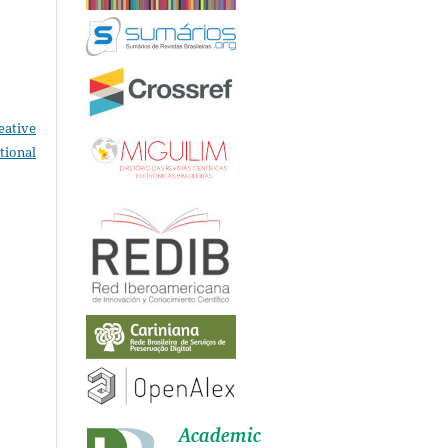
eative
tional