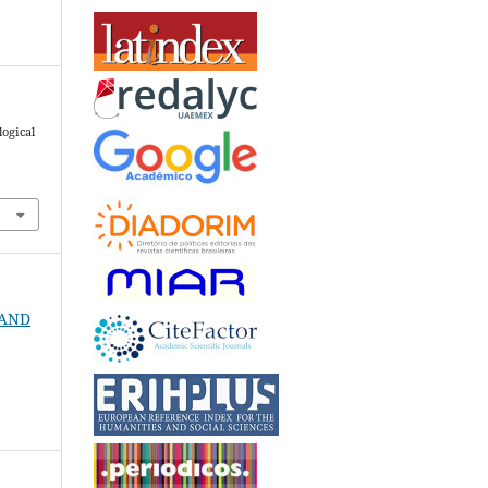
logical
4
N AND