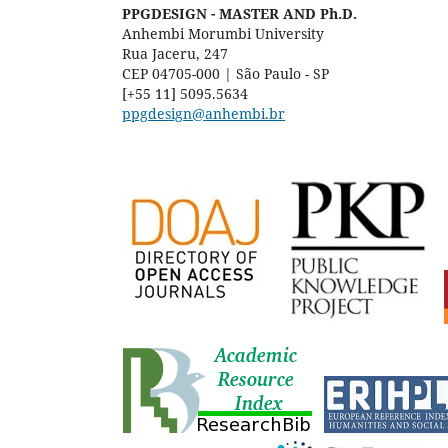
PPGDESIGN - MASTER AND Ph.D.
Anhembi Morumbi University
Rua Jaceru, 247
CEP 04705-000 | São Paulo - SP
[+55 11] 5095.5634
ppgdesign@anhembi.br