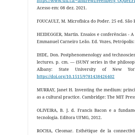
https://www.sfu.ca/~andrewf/Feenberg_OQueEFi
Acesso em: 08 dez. 2021.
FOUCAULT, M. Microfísica do Poder. 25 ed. São P
HEIDEGGER, Martin. Ensaios e conferências - A 
Emmanuel Carneiro Leão. Ed. Vozes, Petrópolis:
IHDE, Don. Postphenomenology and technoscienc
lectures. p. cm. — (SUNY series in the philosoph
Albany: State University of New Yor
https://doi.org/10.1515/9781438426402
MURRAY, Janet H. Inventing the medium: princip
as a cultural practice. Cambridge: The MIT Press
OLIVEIRA, B. J. d. Francis Bacon e a fundam
tecnologia. Editora UFMG, 2012.
ROCHA, Cleomar. Esthétique de la connectivi