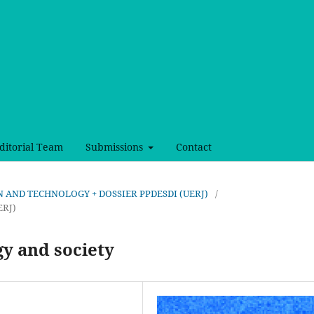
ditorial Team
Submissions
Contact
SIGN AND TECHNOLOGY + DOSSIER PPDESDI (UERJ)
/
ERJ)
y and society