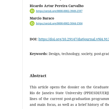
Ricardo Artur Pereira Carvalho
https://orcid.org/0000-0002-3949-2597
Marcio Baraco
https://orcid.org/0000-0002-5044-1504
DOI:
https://doi.org/10.29147/datjournal.v9i4.91
Keywords:
Design, technology, society, post-gra
Abstract
This article opens the dossier on the Graduat
Rio de Janeiro State University (PPDESDI/UERJ)
lines of the current post-graduation programme 
and main focus, as well as a brief history of th