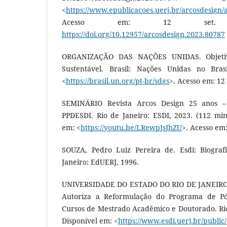
<
https://www.epublicacoes.uerj.br/arcosdesign/a
Acesso em: 12 set.
https://doi.org/10.12957/arcosdesign.2023.80787
ORGANIZAÇÃO DAS NAÇÕES UNIDAS. Objetiv
Sustentável. Brasil: Nações Unidas no Bras
<
https://brasil.un.org/pt-br/sdgs
>. Acesso em: 12 
SEMINÁRIO Revista Arcos Design 25 anos –
PPDESDI. Rio de Janeiro: ESDI, 2023. (112 min.)
em: <
https://youtu.be/LRewpJsJhZU
>. Acesso em:
SOUZA, Pedro Luiz Pereira de. Esdi: Biograf
Janeiro: EdUERJ, 1996.
UNIVERSIDADE DO ESTADO DO RIO DE JANEIRO. 
Autoriza a Reformulação do Programa de Pó
Cursos de Mestrado Acadêmico e Doutorado. Rio
Disponível em: <
https://www.esdi.uerj.br/public/