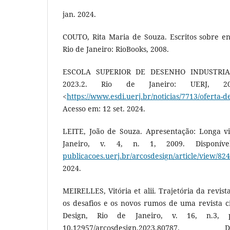
jan. 2024.
COUTO, Rita Maria de Souza. Escritos sobre en
Rio de Janeiro: RioBooks, 2008.
ESCOLA SUPERIOR DE DESENHO INDUSTRIAL. 
2023.2. Rio de Janeiro: UERJ, 20
<
https://www.esdi.uerj.br/noticias/7713/oferta-d
Acesso em: 12 set. 2024.
LEITE, João de Souza. Apresentação: Longa vi
Janeiro, v. 4, n. 1, 2009. Disponí
publicacoes.uerj.br/arcosdesign/article/view/82
2024.
MEIRELLES, Vitória et alii. Trajetória da revist
os desafios e os novos rumos de uma revista ci
Design, Rio de Janeiro, v. 16, n.3, 
10.12957/arcosdesign.2023.8078