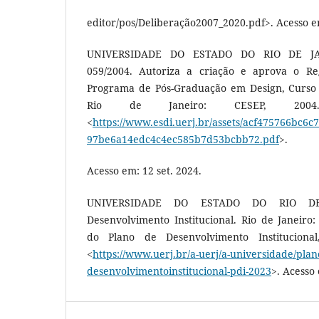
editor/pos/Deliberação2007_2020.pdf>. Acesso em
UNIVERSIDADE DO ESTADO DO RIO DE JAN
059/2004. Autoriza a criação e aprova o Re
Programa de Pós-Graduação em Design, Curso
Rio de Janeiro: CESEP, 2004.
<
https://www.esdi.uerj.br/assets/acf475766bc6
97be6a14edc4c4ec585b7d53bcbb72.pdf
>.
Acesso em: 12 set. 2024.
UNIVERSIDADE DO ESTADO DO RIO DE
Desenvolvimento Institucional. Rio de Janeiro
do Plano de Desenvolvimento Institucional
<
https://www.uerj.br/a-uerj/a-universidade/plan
desenvolvimentoinstitucional-pdi-2023
>. Acesso 