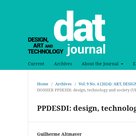
Current
Archives
About the Journal
E
Home
/
Archives
/
Vol. 9 No. 4 (2024): ART, DE
DOSSIER PPDESDI: design, technology and society (U
PPDESDI: design, technolog
Guilherme Altmayer