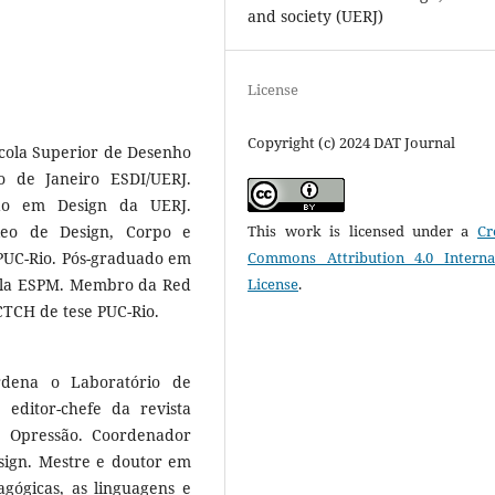
and society (UERJ)
License
Copyright (c) 2024 DAT Journal
scola Superior de Desenho
o de Janeiro ESDI/UERJ.
ão em Design da UERJ.
This work is licensed under a
Cr
eo de Design, Corpo e
Commons Attribution 4.0 Interna
 PUC-Rio. Pós-graduado em
License
.
pela ESPM. Membro da Red
TCH de tese PUC-Rio.
rdena o Laboratório de
editor-chefe da revista
e Opressão. Coordenador
ign. Mestre e doutor em
agógicas, as linguagens e