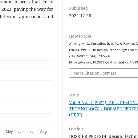
ssment process that led to
Published
n 2023, paving the way for
2024-12-26
 different approaches and
How to Cite
Altmayer, G., Carvalho, R. A. P., & Baraco, 
(2024). PPDESDI: design, technology and so
DAT Journal
,
9
(4), 232–248.
https://doi.org/10.29147/datjournal.v9i4.91
More Citation Formats
Issue
Vol. 9 No. 4 (2024): ART, DESIG
TECHNOLOGY + DOSSIER PPDES
(UERJ)
Section
DOSSIER PPDESDI: design, techn