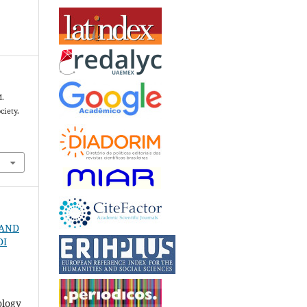
M.
ciety.
3
N AND
DI
ology