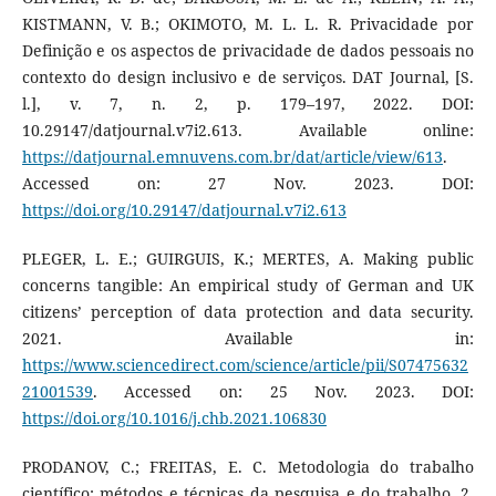
KISTMANN, V. B.; OKIMOTO, M. L. L. R. Privacidade por
Definição e os aspectos de privacidade de dados pessoais no
contexto do design inclusivo e de serviços. DAT Journal, [S.
l.], v. 7, n. 2, p. 179–197, 2022. DOI:
10.29147/datjournal.v7i2.613. Available online:
https://datjournal.emnuvens.com.br/dat/article/view/613
.
Accessed on: 27 Nov. 2023. DOI:
https://doi.org/10.29147/datjournal.v7i2.613
PLEGER, L. E.; GUIRGUIS, K.; MERTES, A. Making public
concerns tangible: An empirical study of German and UK
citizens’ perception of data protection and data security.
2021. Available in:
https://www.sciencedirect.com/science/article/pii/S07475632
21001539
. Accessed on: 25 Nov. 2023. DOI:
https://doi.org/10.1016/j.chb.2021.106830
PRODANOV, C.; FREITAS, E. C. Metodologia do trabalho
científico: métodos e técnicas da pesquisa e do trabalho. 2.