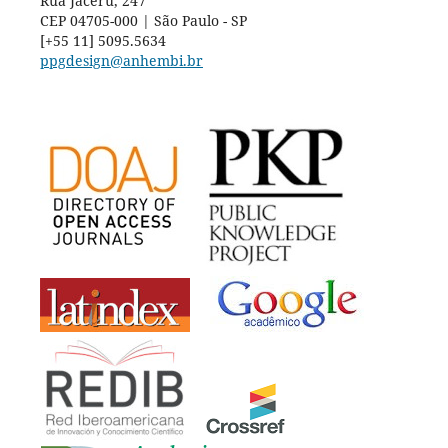
Rua Jaceru, 247
CEP 04705-000 | São Paulo - SP
[+55 11] 5095.5634
ppgdesign@anhembi.br