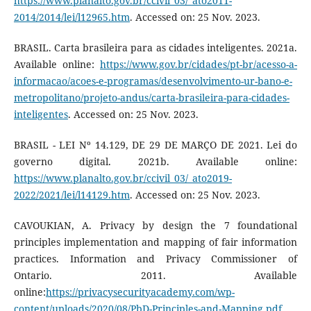
https://www.planalto.gov.br/ccivil_03/_ato2011-
2014/2014/lei/l12965.htm
. Accessed on: 25 Nov. 2023.
BRASIL. Carta brasileira para as cidades inteligentes. 2021a.
Available online:
https://www.gov.br/cidades/pt-br/acesso-a-
informacao/acoes-e-programas/desenvolvimento-ur-bano-e-
metropolitano/projeto-andus/carta-brasileira-para-cidades-
inteligentes
. Accessed on: 25 Nov. 2023.
BRASIL - LEI Nº 14.129, DE 29 DE MARÇO DE 2021. Lei do
governo digital. 2021b. Available online:
https://www.planalto.gov.br/ccivil_03/_ato2019-
2022/2021/lei/l14129.htm
. Accessed on: 25 Nov. 2023.
CAVOUKIAN, A. Privacy by design the 7 foundational
principles implementation and mapping of fair information
practices. Information and Privacy Commissioner of
Ontario. 2011. Available
online:
https://privacysecurityacademy.com/wp-
content/uploads/2020/08/PbD-Principles-and-Mapping.pdf
.