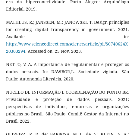
era da hiperconectividade. Porto Alegre: Arquipélago
Editorial, 2019.
MATHEUS, R.; JANSSEN, M.; JANOWSKI, T. Design principles
for creating digital transparency in government. 2021.
Available in:
https://www.sciencedirect.com/science/article/pii/S0740624X
20303294
. Accessed on: 25 Nov. 2023.
NETTO, V. A. A importância de regulamentar e proteger os
dados pessoais. In: DAWBOR,L. Sociedade vigiada. São
Paulo: Autonomia Literária, 2020.
NÚCLEO DE INFORMAÇÃO E COORDENAÇÃO DO PONTO BR.
Privacidade e proteção de dados pessoais. 2021:
perspectivas de indivíduos, empresas e organizações
públicas no Brasil. São Paulo: Comitê Gestor da Internet no
Brasil, 2022.
OLIVEIRA, R. D. de; BARBOSA, M. L. de A.; KLEIN, A. A.;