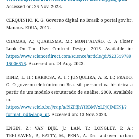
Accessed on: 25 Nov. 2023.
CERQUINHO, K. G. Governo digital no Brasil: o portal gov.br.
Manaus: EDUA, 2017.
CHAMAS, A.; QUARESMA, M.; MONT’ALVÃO, C. A Closer
Look On The User Centred Design. 2015. Available in:
https://www.sciencedirect.com/science/article/pii/S23519789
15006575
. Accessed on: 24 Aug. 2023.
DINIZ, E. H.; BARBOSA, A. F.; JUNQUEIRA, A. R. B.; PRADO,
O. O governo eletrônico no Bra- sil: perspectiva histórica a
partir de um modelo estruturado de análise. 2009. Available
in:
https://www.scielo.br/j/rap/a/f9ZFfjhYtRBMVxLPjCJMKNJ/?
format=pdf&lang=pt
. Accessed on: 13 Nov. 2023.
ENGIN, Z.; VAN DIJK, J.; LAN, T.; LONGLEY, P. A.;
TRELEAVEN, P.; BATTY, M.; PENN, A. Da- ta-driven urban