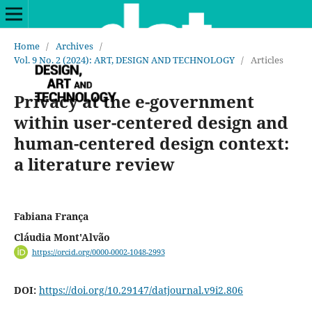
Home
/
Archives
/
Vol. 9 No. 2 (2024): ART, DESIGN AND TECHNOLOGY
/
Articles
Privacy at the e-government
within user-centered design and
human-centered design context:
a literature review
Fabiana França
Cláudia Mont'Alvão
https://orcid.org/0000-0002-1048-2993
DOI:
https://doi.org/10.29147/datjournal.v9i2.806