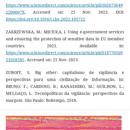
https://www.sciencedirect.com/science/article/pii/S02673649
2200067X
. Accessed on: 25 Nov. 2023. DOI:
https://doi.org/10.1016/j.clsr.2022.105722
ZAKRZEWSKA, M.; MICIUŁA, I. Using e-government services
and ensuring the protection of sensitive data in EU member
countries. 2021. Available in:
https://www.sciencedirect.com/science/article/pii/S18770509
21018585
. Accessed on: 25 Nov. 2023.
ZUBOFF, S. Big other: capitalismo de vigilância e
perspectivas para uma civilização de Informação. In:
BRUNO, F.; CARDOSO, B.; KANASHIRO, M.; GUILHON, L.;
MELGAÇO, L. Tecnopolíticas da vigilância: perspectivas da
margem. São Paulo: Boitempo, 2018.