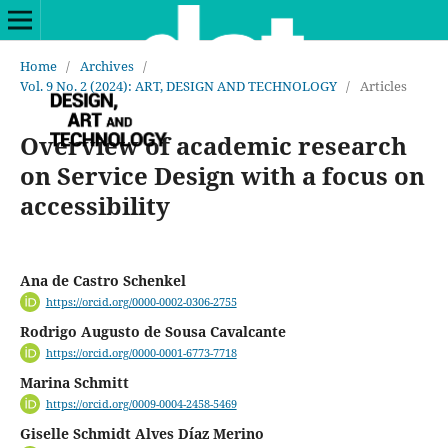
Home
/
Archives
/
Vol. 9 No. 2 (2024): ART, DESIGN AND TECHNOLOGY
/
Articles
Overview of academic research
on Service Design with a focus on
accessibility
Ana de Castro Schenkel
https://orcid.org/0000-0002-0306-2755
Rodrigo Augusto de Sousa Cavalcante
https://orcid.org/0000-0001-6773-7718
Marina Schmitt
https://orcid.org/0009-0004-2458-5469
Giselle Schmidt Alves Díaz Merino