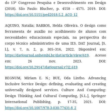
do 13º Congresso Pesquisa e Desenvolvimento em Design
(2018). São Paulo: Blucher, p. 4558 - 4571. 2019. DOI:
https://doi.org/10.5151/ped2018-5.2_ACO_12
AQUINO, Natalia; BARROS, Helda Oliveira. O design como
ferramenta de auxílio no acolhimento de alunos com
necessidades educacionais especiais, na perspectiva do
corpo técnico administrativo de uma IES. DAT Journal, [S.
l.], v. 7, n. 2, p. 305–316, 2022. Disponível em:
https://datjournal.anhembi.br/dat/article/view/619
. Acesso
em: 26 nov. 2023. DOI:
https://doi.org/10.29147/datjournal.v7i2.619
BEGNUM, Miriam E. N.; BUE, Oda Lintho. Advancing
Inclusive Service Design: defining, evaluating and creating
universally designed services. Culture And Computing:
Design Thinking And Cultural Computing, [S.L.], Springer
International Publishing. p. 17-35, 2021. DOI:
https://doi.org/10.1007/978-3-030-77431-8_2