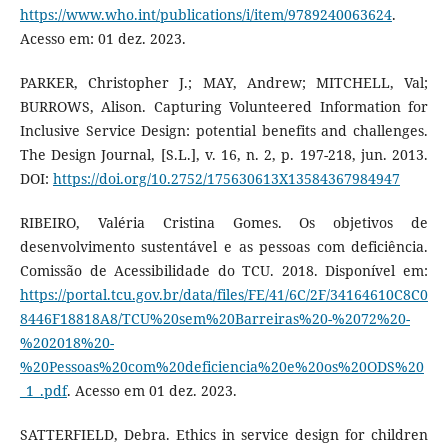
https://www.who.int/publications/i/item/9789240063624
.
Acesso em: 01 dez. 2023.
PARKER, Christopher J.; MAY, Andrew; MITCHELL, Val;
BURROWS, Alison. Capturing Volunteered Information for
Inclusive Service Design: potential benefits and challenges.
The Design Journal, [S.L.], v. 16, n. 2, p. 197-218, jun. 2013.
DOI:
https://doi.org/10.2752/175630613X13584367984947
RIBEIRO, Valéria Cristina Gomes. Os objetivos de
desenvolvimento sustentável e as pessoas com deficiência.
Comissão de Acessibilidade do TCU. 2018. Disponível em:
https://portal.tcu.gov.br/data/files/FE/41/6C/2F/34164610C8C0
8446F18818A8/TCU%20sem%20Barreiras%20-%2072%20-
%202018%20-
%20Pessoas%20com%20deficiencia%20e%20os%20ODS%20
_1_.pdf
. Acesso em 01 dez. 2023.
SATTERFIELD, Debra. Ethics in service design for children