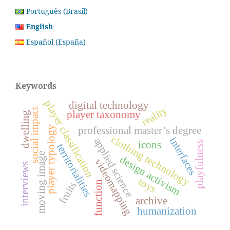
Português (Brasil)
English
Español (España)
Keywords
player classification
digital technology
reality
social impact
player taxonomy
dwelling
player typology
professional master’s degree
clothing technology
interfaces
applied science
playfulness
icons
territorialities
moving image
design activism
videomapping
interviews
toys
function
fruits
archive
humanization